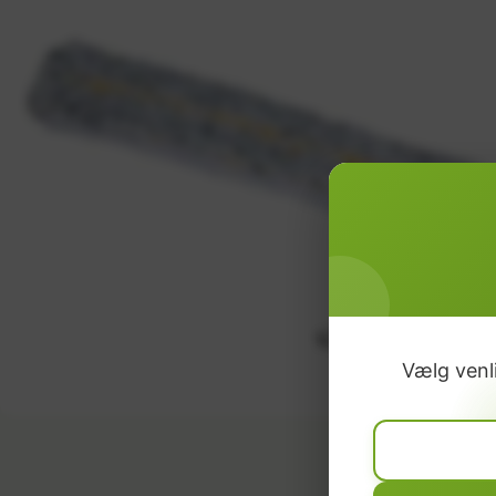
Vælg venli